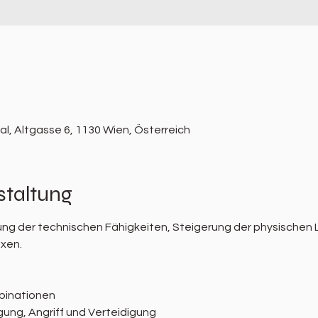
l, Altgasse 6, 1130 Wien, Österreich
staltung
ung der technischen Fähigkeiten, Steigerung der physischen L
oxen.
binationen
ng, Angriff und Verteidigung