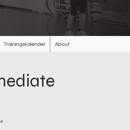
Trainingskalender
About
mediate
le