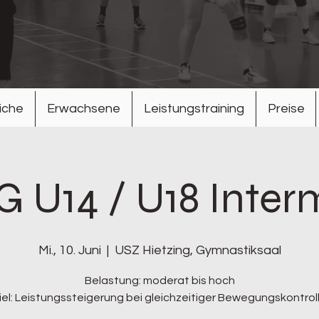
iche
Erwachsene
Leistungstraining
Preise
 U14 / U18 Inter
Mi., 10. Juni
  |  
USZ Hietzing, Gymnastiksaal
Belastung: moderat bis hoch
iel: Leistungssteigerung bei gleichzeitiger Bewegungskontrol