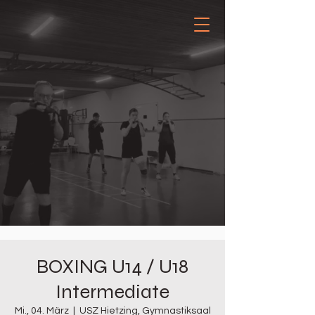
BOXING U14 / U18
Intermediate
Mi., 04. März
  |  
USZ Hietzing, Gymnastiksaal