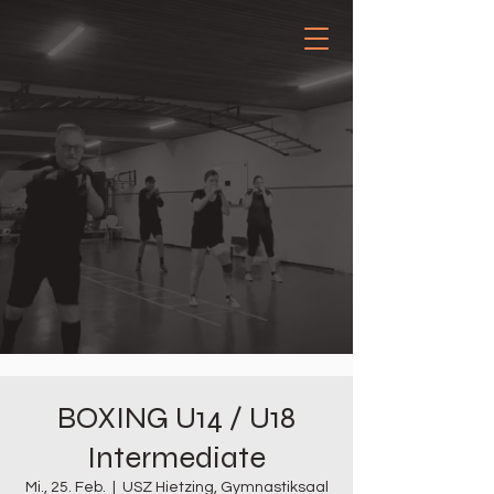
BOXING U14 / U18
Intermediate
Mi., 25. Feb.
  |  
USZ Hietzing, Gymnastiksaal