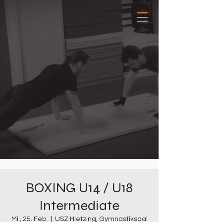
BOXING U14 / U18
Intermediate
Mi., 25. Feb.
  |  
USZ Hietzing, Gymnastiksaal