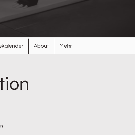
gskalender
About
Mehr
tion
en