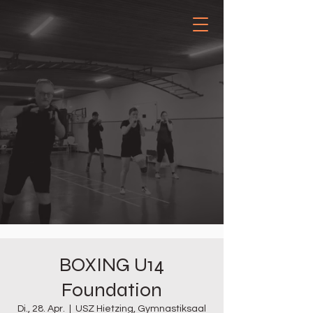
BOXING U14
Foundation
Di., 28. Apr.
  |  
USZ Hietzing, Gymnastiksaal