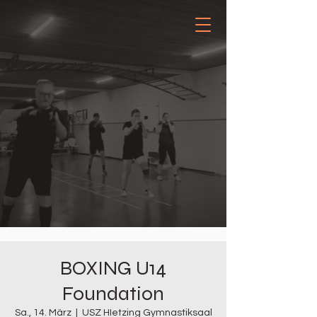
BOXING U14
Foundation
Sa., 14. März
  |  
USZ HIetzing Gymnastiksaal