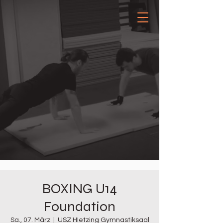
BOXING U14
Foundation
Sa., 07. März
  |  
USZ HIetzing Gymnastiksaal