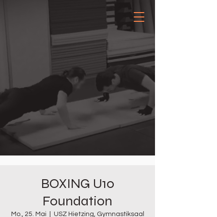
BOXING U10
Foundation
Mo., 25. Mai
  |  
USZ Hietzing, Gymnastiksaal