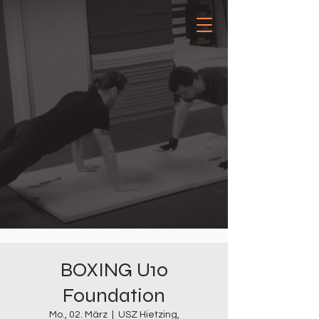
BOXING U10
Foundation
Mo., 02. März
  |  
USZ Hietzing,