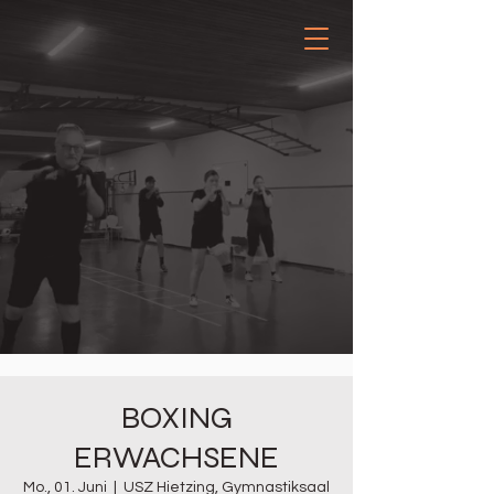
BOXING
ERWACHSENE
Mo., 01. Juni
  |  
USZ Hietzing, Gymnastiksaal